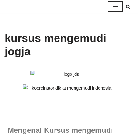
Skip
to
content
kursus mengemudi
jogja
Mengenal Kursus mengemudi