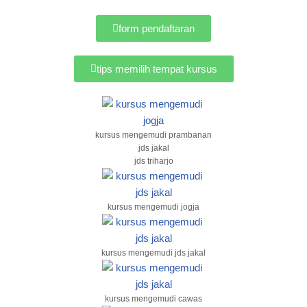
form pendaftaran
tips memilih tempat kursus
kursus mengemudi prambanan
jds jakal
jds triharjo
kursus mengemudi jogja
kursus mengemudi jds jakal
kursus mengemudi cawas