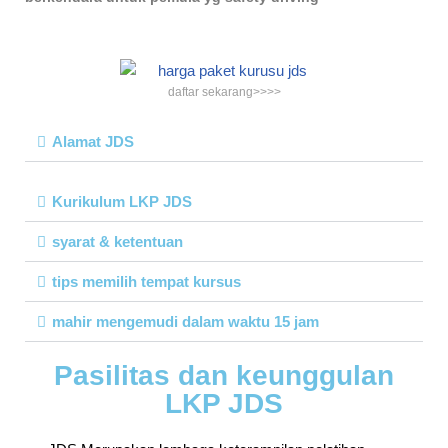
daftar sekarang>>>>
Alamat JDS
Kurikulum LKP JDS
syarat & ketentuan
tips memilih tempat kursus
mahir mengemudi dalam waktu 15 jam
Pasilitas dan keunggulan
LKP JDS