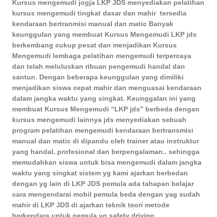
Kursus mengemudi jogja LKP JDS menyediakan pelatihan
kursus mengemudi tingkat dasar dan mahir tersedia
kendaraan bertranmisi manual dan matic Banyak
keunggulan yang membuat Kursus Mengemudi LKP jds
berkembang cukup pesat dan menjadikan Kursus
Mengemudi lembaga pelatihan mengemudi terpercaya
dan telah meluluskan ribuan pengemudi handal dan
santun. Dengan beberapa keunggulan yang dimiliki
menjadikan siswa cepat mahir dan menguasai kendaraan
dalam jangka waktu yang singkat. Keunggalan ini yang
membuat Kursus Mengemudi “LKP jds” berbeda dengan
kursus mengemudi lainnya jds menyediakan sebuah
program pelatihan mengemudi kendaraan bertransmisi
manual dan matic di dipandu oleh trainer atau instruktur
yang handal, profesional dan berpengalaman.. sehingga
memudahkan siswa untuk bisa mengemudi dalam jangka
waktu yang singkat sistem yg kami ajarkan berbedan
dengan yg lain di LKP JDS pemula ada tahapan belajar
cara mengendarai mobil pemula beda dengan yag sudah
mahir di LKP JDS di ajarkan teknik teori metode
berkendara untuk pemula yg safety driving