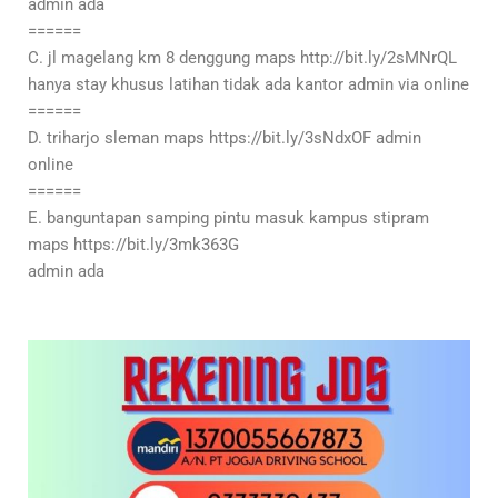
admin ada
======
C. jl magelang km 8 denggung maps http://bit.ly/2sMNrQL
hanya stay khusus latihan tidak ada kantor admin via online
======
D. triharjo sleman maps https://bit.ly/3sNdxOF admin
online
======
E. banguntapan samping pintu masuk kampus stipram
maps https://bit.ly/3mk363G
admin ada