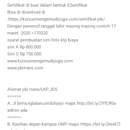
Sertifikat di buat dalam bentuk ESertifikat
Bisa di download di
:https://kursusmengemudijogja.com/sertifikat-jds/
Dengan pasword tanggal lahir masing masing contoh 17-
maret -2020 =170320
syarat pembuatan sim foto ktp biaya
sim A Rp 800.000
Sim C Rp 750.000
www.kursusmengemudijogja.com
www.jdstrans.com
Alamat jds trans/LKP JDS
======
A. Jl bima,nglaban,sinduharjo maps http://bit.ly/2YfCR0a
admin ada
======
B. Kasihan depan kampus UMY maps Https://bit.ly/2revkTl