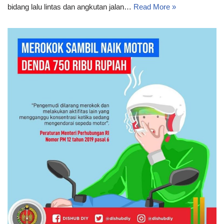
bidang lalu lintas dan angkutan jalan…
Read More »