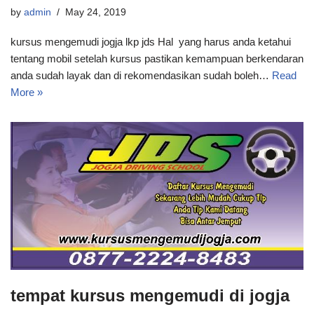
by
admin
May 24, 2019
kursus mengemudi jogja lkp jds Hal yang harus anda ketahui
tentang mobil setelah kursus pastikan kemampuan berkendaran
anda sudah layak dan di rekomendasikan sudah boleh…
Read
More »
tempat kursus mengemudi di jogja