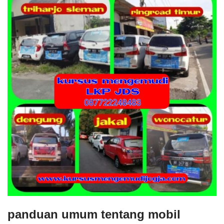
panduan umum tentang mobil