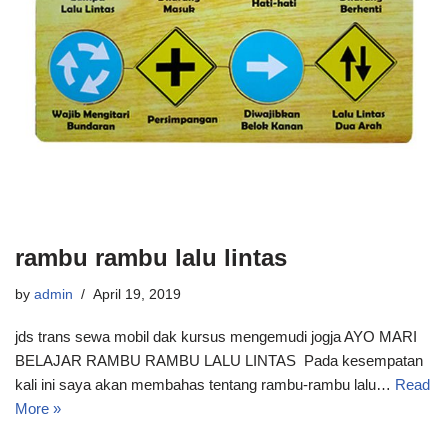
rambu rambu lalu lintas
by
admin
April 19, 2019
jds trans sewa mobil dak kursus mengemudi jogja AYO MARI
BELAJAR RAMBU RAMBU LALU LINTAS Pada kesempatan
kali ini saya akan membahas tentang rambu-rambu lalu…
Read
More »