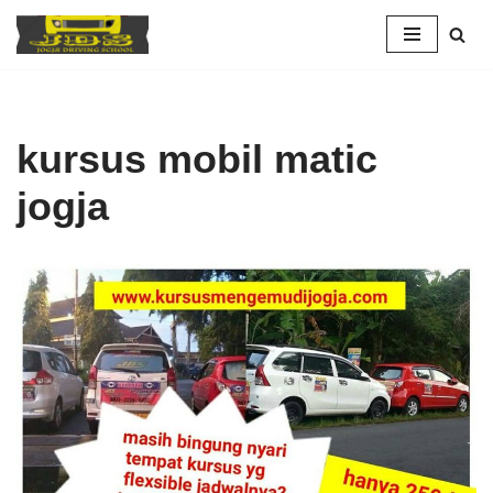
Skip
to
content
kursus mobil matic
jogja