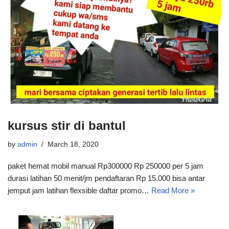
kursus stir di bantul
by
admin
March 18, 2020
paket hemat mobil manual Rp300000 Rp 250000 per 5 jam
durasi latihan 50 menit/jm pendaftaran Rp 15.000 bisa antar
jemput jam latihan flexsible daftar promo…
Read More »