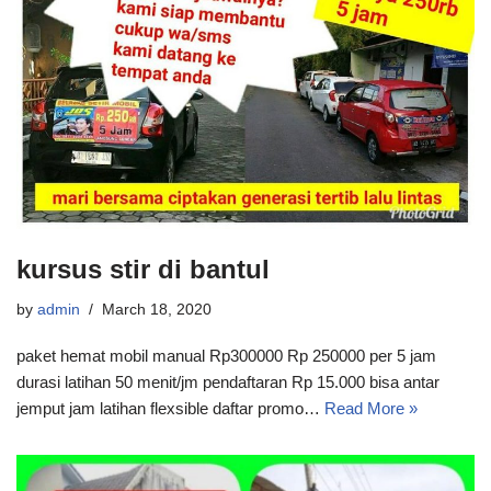
kursus stir di bantul
by
admin
March 18, 2020
paket hemat mobil manual Rp300000 Rp 250000 per 5 jam
durasi latihan 50 menit/jm pendaftaran Rp 15.000 bisa antar
jemput jam latihan flexsible daftar promo…
Read More »