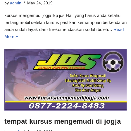
by
admin
May 24, 2019
kursus mengemudi jogja lkp jds Hal yang harus anda ketahui
tentang mobil setelah kursus pastikan kemampuan berkendaran
anda sudah layak dan di rekomendasikan sudah boleh…
Read
More »
tempat kursus mengemudi di jogja