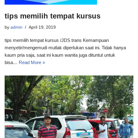
tips memilih tempat kursus
by
admin
April 19, 2019
tips memilih tempat kursus /JDS trans Kemampuan
menyetir/mengemudi mutlak diperlukan saat ini. Tidak hanya
kaum pria saja, saat ini kaum wanita juga dituntut untuk
bisa…
Read More »