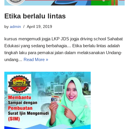
Etika berlalu lintas
by
admin
April 19, 2019
kursus mengemudi jogja LKP JDS jogja driving school Sahabat
Edukasi yang sedang berbahagia… Etika berlalu lintas adalah
tingkah laku para pemakai jalan dalam melaksanakan Undang-
undang…
Read More »