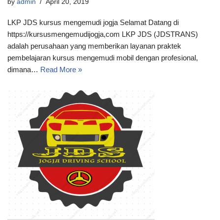
by
admin
April 20, 2019
LKP JDS kursus mengemudi jogja Selamat Datang di
https://kursusmengemudijogja,com LKP JDS (JDSTRANS)
adalah perusahaan yang memberikan layanan praktek
pembelajaran kursus mengemudi mobil dengan profesional,
dimana…
Read More »