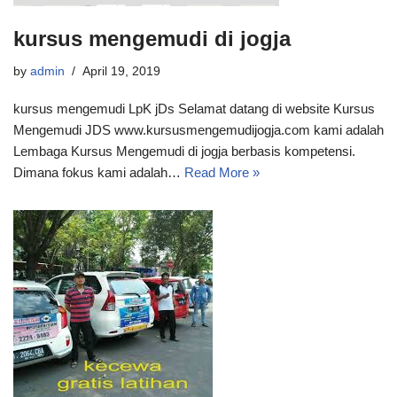
kursus mengemudi di jogja
by
admin
April 19, 2019
kursus mengemudi LpK jDs Selamat datang di website Kursus
Mengemudi JDS www.kursusmengemudijogja.com kami adalah
Lembaga Kursus Mengemudi di jogja berbasis kompetensi.
Dimana fokus kami adalah…
Read More »