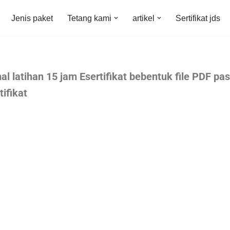
Jenis paket
Tetang kami
artikel
Sertifikat jds
al latihan 15 jam Esertifikat bebentuk file PDF pa
ifikat